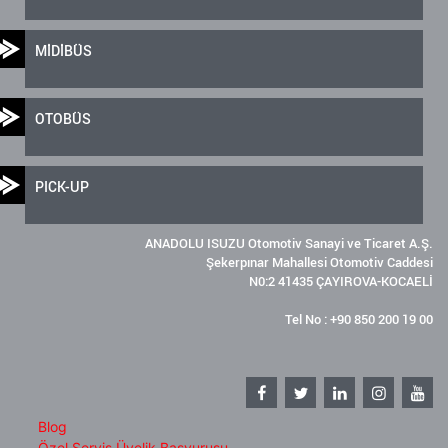
MİDİBÜS
OTOBÜS
PICK-UP
ANADOLU ISUZU Otomotiv Sanayi ve Ticaret A.Ş.
Şekerpınar Mahallesi Otomotiv Caddesi
N0:2 41435 ÇAYIROVA-KOCAELİ
Tel No : +90 850 200 19 00
Blog
Özel Servis Üyelik Başvurusu