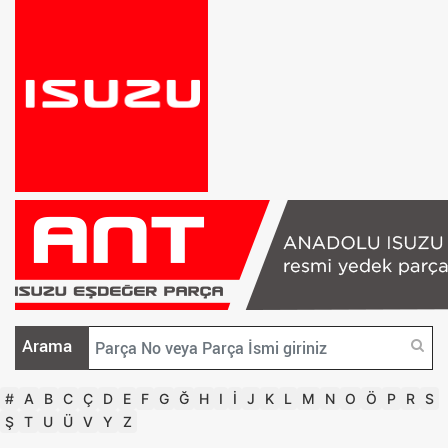
Arama
#
A
B
C
Ç
D
E
F
G
Ğ
H
I
İ
J
K
L
M
N
O
Ö
P
R
S
Ş
T
U
Ü
V
Y
Z