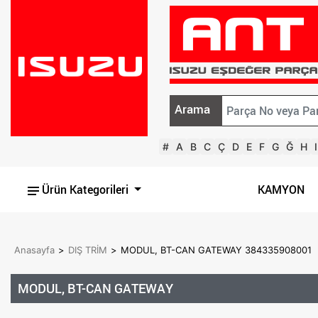
Arama
#
A
B
C
Ç
D
E
F
G
Ğ
H
I
Ürün Kategorileri
KAMYON
Anasayfa
>
DIŞ TRİM
>
MODUL, BT-CAN GATEWAY 384335908001
MODUL, BT-CAN GATEWAY