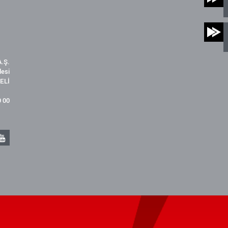
.Ş.
desi
ELİ
9 00