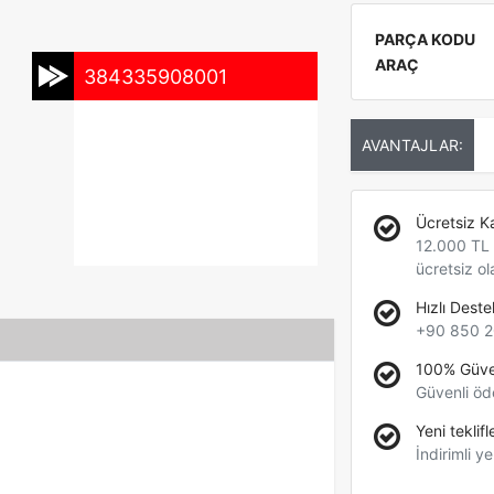
PARÇA KODU
ARAÇ
384335908001
AVANTAJLAR:
Ücretsiz K
12.000 TL +
ücretsiz ol
Hızlı Deste
+90 850 2
100% Güve
Güvenli öd
Yeni teklifl
İndirimli ye