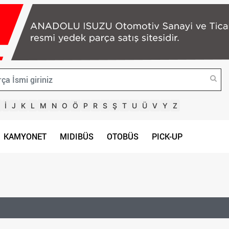
İ
J
K
L
M
N
O
Ö
P
R
S
Ş
T
U
Ü
V
Y
Z
KAMYONET
MIDIBÜS
OTOBÜS
PICK-UP