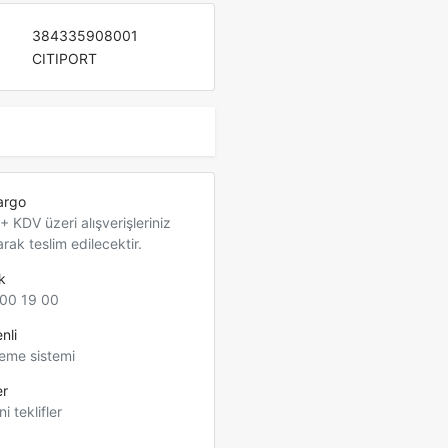
384335908001
CITIPORT
argo
 KDV üzeri alışverişleriniz
arak teslim edilecektir.
k
00 19 00
nli
eme sistemi
er
ni teklifler