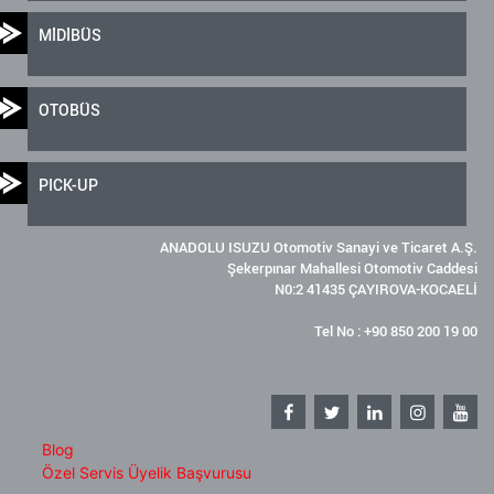
MİDİBÜS
OTOBÜS
PICK-UP
ANADOLU ISUZU Otomotiv Sanayi ve Ticaret A.Ş.
Şekerpınar Mahallesi Otomotiv Caddesi
N0:2 41435 ÇAYIROVA-KOCAELİ
Tel No : +90 850 200 19 00
Blog
Özel Servis Üyelik Başvurusu