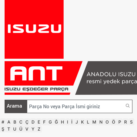
Arama
#
A
B
C
Ç
D
E
F
G
Ğ
H
I
İ
J
K
L
M
N
O
Ö
P
R
S
Ş
T
U
Ü
V
Y
Z