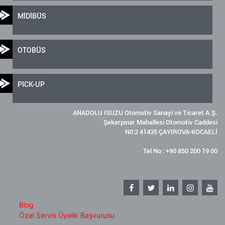
MİDİBÜS
OTOBÜS
PICK-UP
ANADOLU ISUZU Otomotiv Sanayi ve Ticaret A.Ş.
Şekerpınar Mahallesi Otomotiv Caddesi
N0:2 41435 ÇAYIROVA-KOCAELİ
Tel No : +90 850 200 19 00
Blog
Özel Servis Üyelik Başvurusu