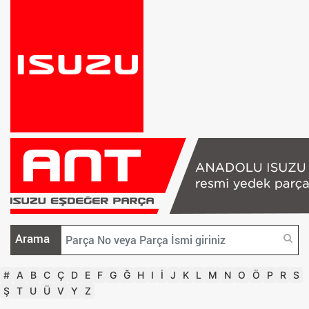
Arama
#
A
B
C
Ç
D
E
F
G
Ğ
H
I
İ
J
K
L
M
N
O
Ö
P
R
S
Ş
T
U
Ü
V
Y
Z