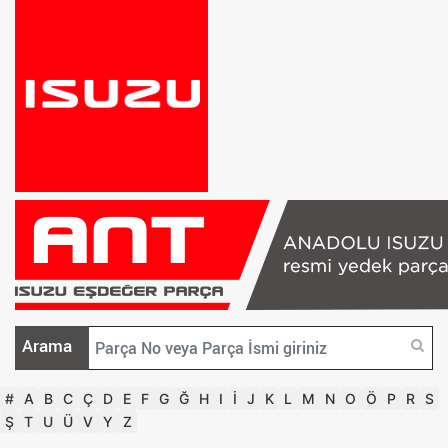
Arama
#
A
B
C
Ç
D
E
F
G
Ğ
H
I
İ
J
K
L
M
N
O
Ö
P
R
S
Ş
T
U
Ü
V
Y
Z