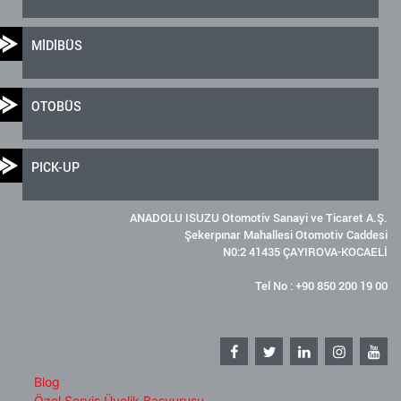
MİDİBÜS
OTOBÜS
PICK-UP
ANADOLU ISUZU Otomotiv Sanayi ve Ticaret A.Ş.
Şekerpınar Mahallesi Otomotiv Caddesi
N0:2 41435 ÇAYIROVA-KOCAELİ
Tel No : +90 850 200 19 00
Blog
Özel Servis Üyelik Başvurusu