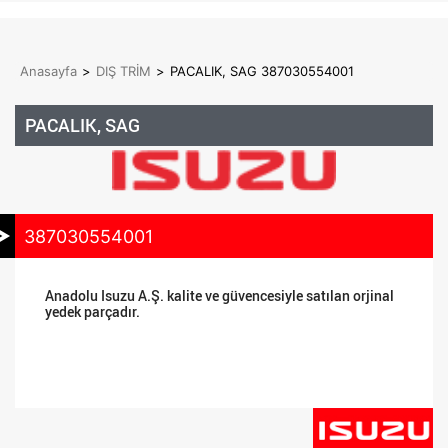
Anasayfa
>
DIŞ TRİM
>
PACALIK, SAG 387030554001
PACALIK, SAG
387030554001
Anadolu Isuzu A.Ş. kalite ve güvencesiyle satılan orjinal
yedek parçadır.