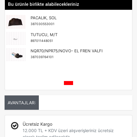
Bu ürünle birlikte alabilecekleriniz
PACALIK, SOL
387030553001
TUTUCU, M/T
897011448051
NQR70/NPR75/NOVO- EL FREN VALFI
387039764101
AVANTAJLAR:
Ücretsiz Kargo
12.000 TL + KDV üzeri alışverişleriniz ücretsiz
olarak teslim edilecektir.