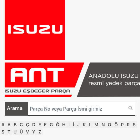
Arama
#
A
B
C
Ç
D
E
F
G
Ğ
H
I
İ
J
K
L
M
N
O
Ö
P
R
S
Ş
T
U
Ü
V
Y
Z