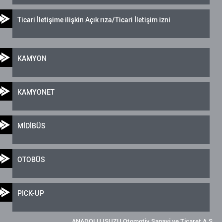
Ticari İletişime ilişkin Açık rıza/Ticari İletişim izni
KAMYON
KAMYONET
MİDİBÜS
OTOBÜS
PICK-UP
ANADOLU ISUZU Otomotiv Sanayi ve Ticaret A.Ş.