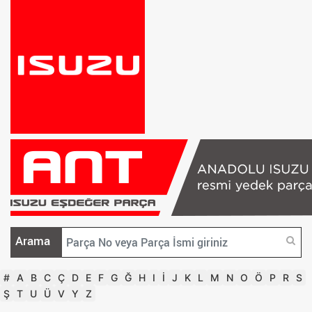
Arama
#
A
B
C
Ç
D
E
F
G
Ğ
H
I
İ
J
K
L
M
N
O
Ö
P
R
S
Ş
T
U
Ü
V
Y
Z