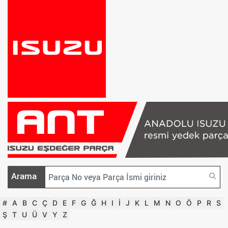
Arama
#
A
B
C
Ç
D
E
F
G
Ğ
H
I
İ
J
K
L
M
N
O
Ö
P
R
S
Ş
T
U
Ü
V
Y
Z