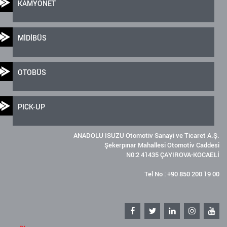
KAMYONET
MİDİBÜS
OTOBÜS
PICK-UP
ANADOLU ISUZU Otomotiv Sanayi ve Ticaret A.Ş.
Şekerpınar Mahallesi Otomotiv Caddesi
N0:2 41435 ÇAYIROVA-KOCAELİ
Tel No : +90 850 200 19 00