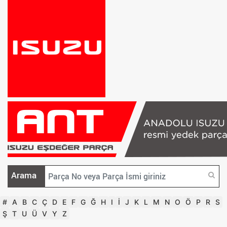
Arama
#
A
B
C
Ç
D
E
F
G
Ğ
H
I
İ
J
K
L
M
N
O
Ö
P
R
S
Ş
T
U
Ü
V
Y
Z