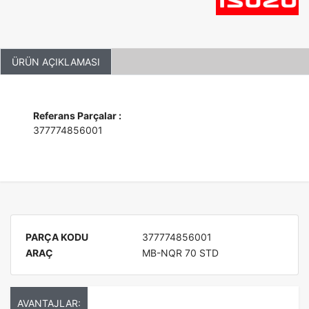
ÜRÜN AÇIKLAMASI
Referans Parçalar :
377774856001
PARÇA KODU
377774856001
ARAÇ
MB-NQR 70 STD
AVANTAJLAR: