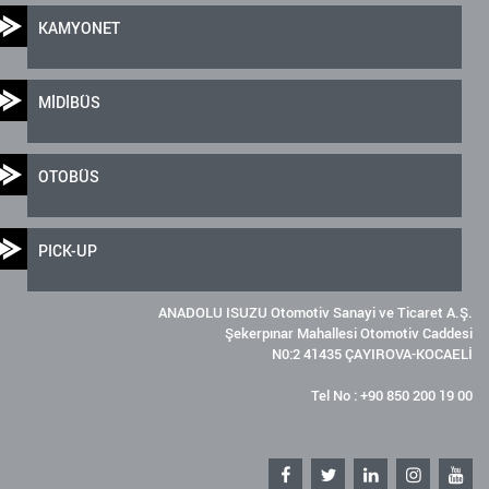
KAMYONET
MİDİBÜS
OTOBÜS
PICK-UP
ANADOLU ISUZU Otomotiv Sanayi ve Ticaret A.Ş.
Şekerpınar Mahallesi Otomotiv Caddesi
N0:2 41435 ÇAYIROVA-KOCAELİ
Tel No : +90 850 200 19 00