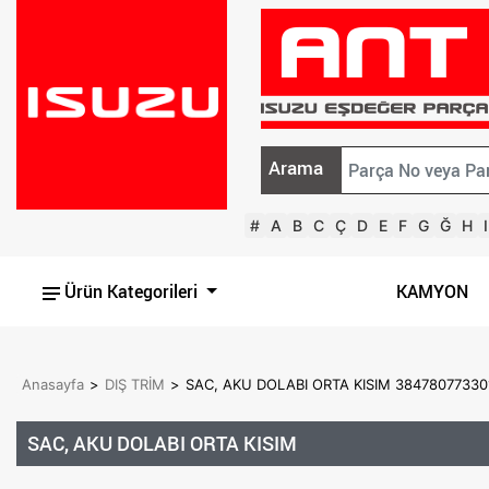
Arama
#
A
B
C
Ç
D
E
F
G
Ğ
H
I
Ürün Kategorileri
KAMYON
Anasayfa
>
DIŞ TRİM
>
SAC, AKU DOLABI ORTA KISIM 38478077330
SAC, AKU DOLABI ORTA KISIM