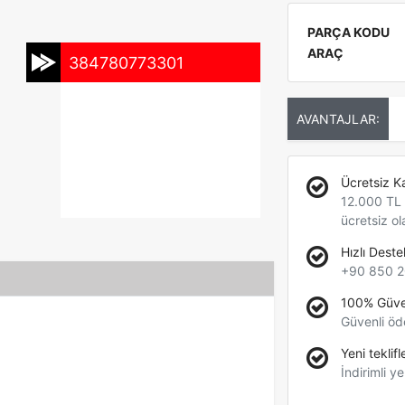
PARÇA KODU
ARAÇ
384780773301
AVANTAJLAR:
Ücretsiz K
12.000 TL +
ücretsiz ol
Hızlı Deste
+90 850 2
100% Güve
Güvenli öd
Yeni teklifl
İndirimli ye