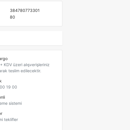
384780773301
80
argo
 KDV üzeri alışverişleriniz
arak teslim edilecektir.
k
00 19 00
nli
eme sistemi
er
ni teklifler