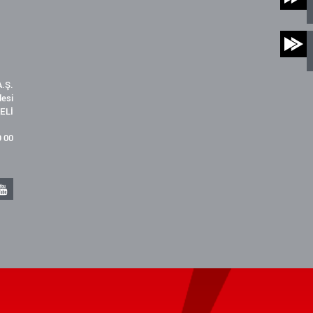
.Ş.
desi
ELİ
9 00