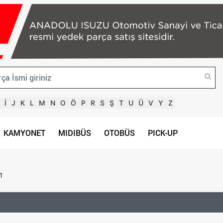
İ
J
K
L
M
N
O
Ö
P
R
S
Ş
T
U
Ü
V
Y
Z
KAMYONET
MIDIBÜS
OTOBÜS
PICK-UP
1