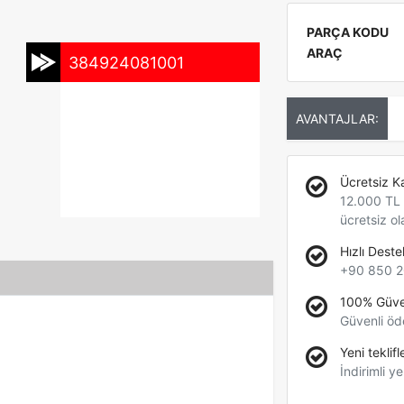
PARÇA KODU
ARAÇ
384924081001
AVANTAJLAR:
Ücretsiz K
12.000 TL +
ücretsiz ol
Hızlı Deste
+90 850 2
100% Güve
Güvenli öd
Yeni teklifl
İndirimli ye