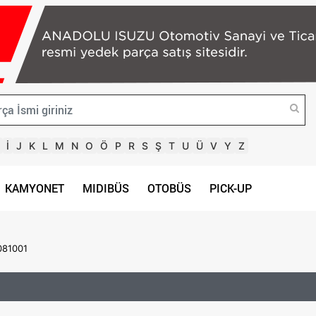
İ
J
K
L
M
N
O
Ö
P
R
S
Ş
T
U
Ü
V
Y
Z
KAMYONET
MIDIBÜS
OTOBÜS
PICK-UP
081001