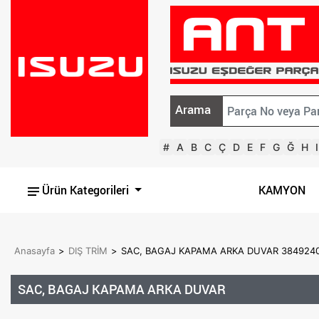
Arama
#
A
B
C
Ç
D
E
F
G
Ğ
H
I
Ürün Kategorileri
KAMYON
Anasayfa
>
DIŞ TRİM
>
SAC, BAGAJ KAPAMA ARKA DUVAR 384924
SAC, BAGAJ KAPAMA ARKA DUVAR