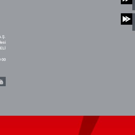
.Ş.
desi
ELİ
9 00