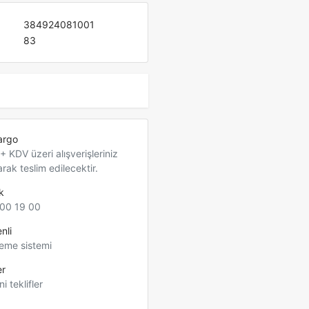
384924081001
83
argo
 KDV üzeri alışverişleriniz
arak teslim edilecektir.
k
00 19 00
nli
eme sistemi
er
ni teklifler