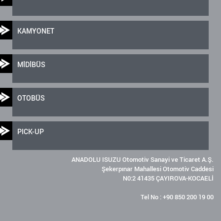
KAMYONET
MİDİBÜS
OTOBÜS
PICK-UP
ANADOLU ISUZU Otomotiv Sanayi ve Ticaret A.Ş.
Şekerpınar Mahallesi Otomotiv Caddesi
N0:2 41435 ÇAYIROVA-KOCAELİ
Tel No : +90 850 200 19 00