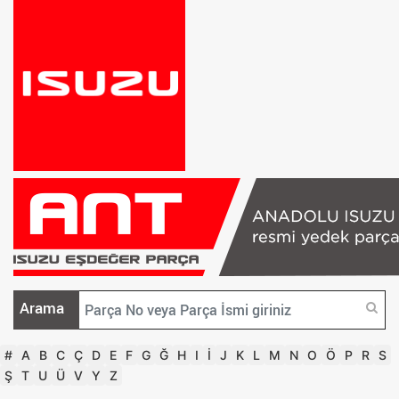
Arama
#
A
B
C
Ç
D
E
F
G
Ğ
H
I
İ
J
K
L
M
N
O
Ö
P
R
S
Ş
T
U
Ü
V
Y
Z