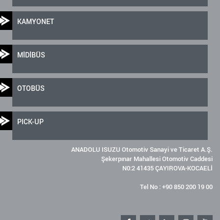
KAMYONET
MİDİBÜS
OTOBÜS
PICK-UP
ANADOLU ISUZU Otomotiv Sanayi ve Ticaret A.Ş.
Şekerpınar Mahallesi Otomotiv Caddesi
N0:2 41435 ÇAYIROVA-KOCAELİ
Tel No : +90 850 200 19 00