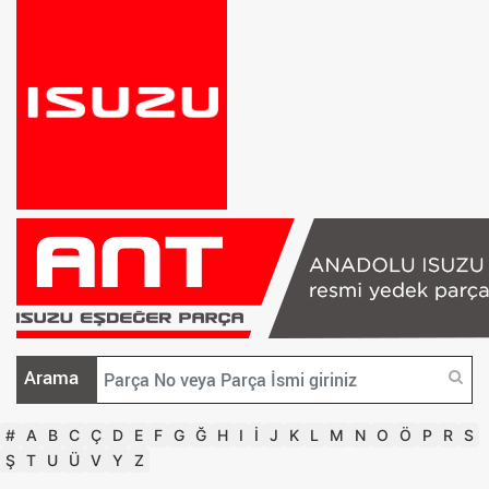
Arama
#
A
B
C
Ç
D
E
F
G
Ğ
H
I
İ
J
K
L
M
N
O
Ö
P
R
S
Ş
T
U
Ü
V
Y
Z