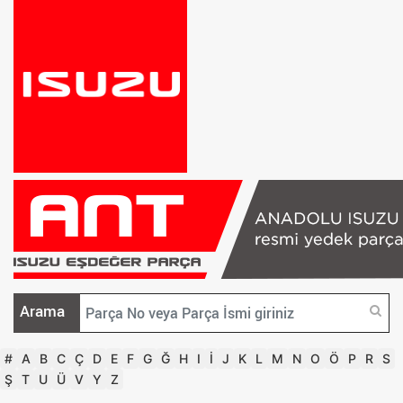
Arama
#
A
B
C
Ç
D
E
F
G
Ğ
H
I
İ
J
K
L
M
N
O
Ö
P
R
S
Ş
T
U
Ü
V
Y
Z