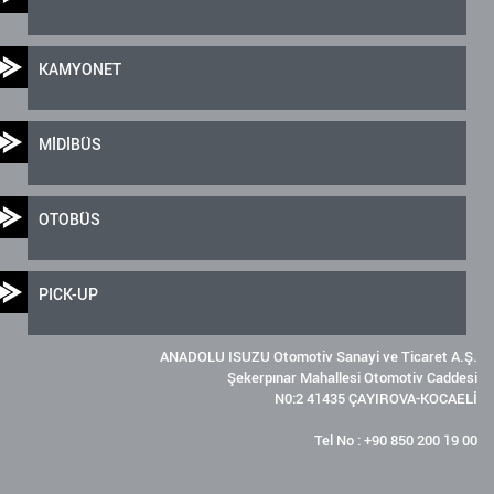
KAMYONET
MİDİBÜS
OTOBÜS
PICK-UP
ANADOLU ISUZU Otomotiv Sanayi ve Ticaret A.Ş.
Şekerpınar Mahallesi Otomotiv Caddesi
N0:2 41435 ÇAYIROVA-KOCAELİ
Tel No : +90 850 200 19 00