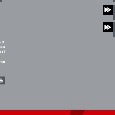
.Ş.
desi
ELİ
9 00