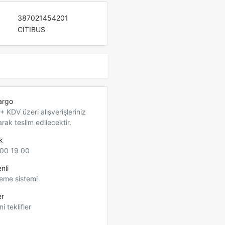
387021454201
CITIBUS
argo
 KDV üzeri alışverişleriniz
arak teslim edilecektir.
k
00 19 00
nli
eme sistemi
er
ni teklifler