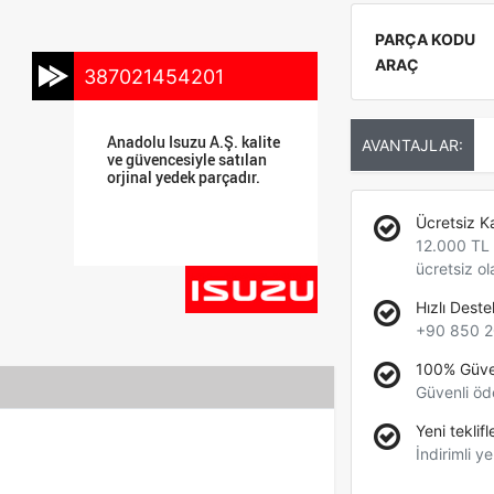
PARÇA KODU
ARAÇ
387021454201
Anadolu Isuzu A.Ş. kalite
AVANTAJLAR:
ve güvencesiyle satılan
orjinal yedek parçadır.
Ücretsiz K
12.000 TL +
ücretsiz ol
Hızlı Deste
+90 850 2
100% Güve
Güvenli öd
Yeni teklifl
İndirimli ye