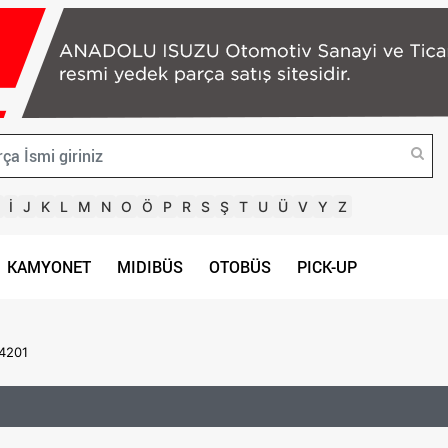
İ
J
K
L
M
N
O
Ö
P
R
S
Ş
T
U
Ü
V
Y
Z
KAMYONET
MIDIBÜS
OTOBÜS
PICK-UP
4201