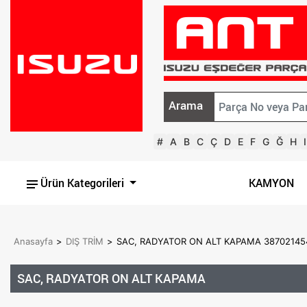
Arama
#
A
B
C
Ç
D
E
F
G
Ğ
H
I
Ürün Kategorileri
KAMYON
Anasayfa
>
DIŞ TRİM
>
SAC, RADYATOR ON ALT KAPAMA 38702145
SAC, RADYATOR ON ALT KAPAMA