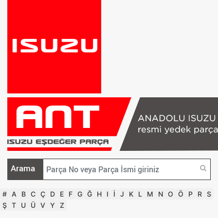
Arama
#
A
B
C
Ç
D
E
F
G
Ğ
H
I
İ
J
K
L
M
N
O
Ö
P
R
S
Ş
T
U
Ü
V
Y
Z