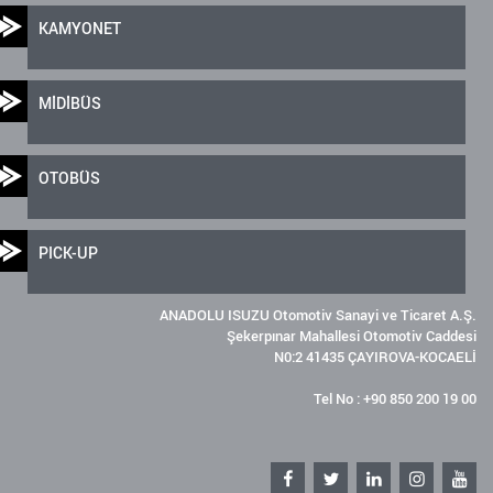
KAMYONET
MİDİBÜS
OTOBÜS
PICK-UP
ANADOLU ISUZU Otomotiv Sanayi ve Ticaret A.Ş.
Şekerpınar Mahallesi Otomotiv Caddesi
N0:2 41435 ÇAYIROVA-KOCAELİ
Tel No : +90 850 200 19 00