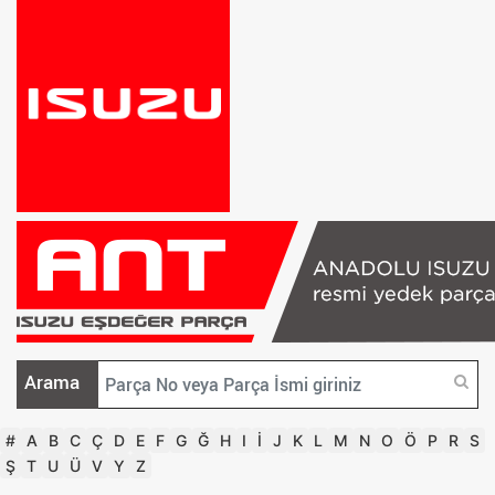
Arama
#
A
B
C
Ç
D
E
F
G
Ğ
H
I
İ
J
K
L
M
N
O
Ö
P
R
S
Ş
T
U
Ü
V
Y
Z