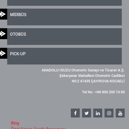
MİDİBÜS
OTOBÜS
PICK-UP
ANADOLU ISUZU Otomotiv Sanayi ve Ticaret A.Ş.
Şekerpınar Mahallesi Otomotiv Caddesi
N0:2 41435 ÇAYIROVA-KOCAELİ
Tel No : +90 850 200 19 00
Blog
Özel Servis Üyelik Başvurusu