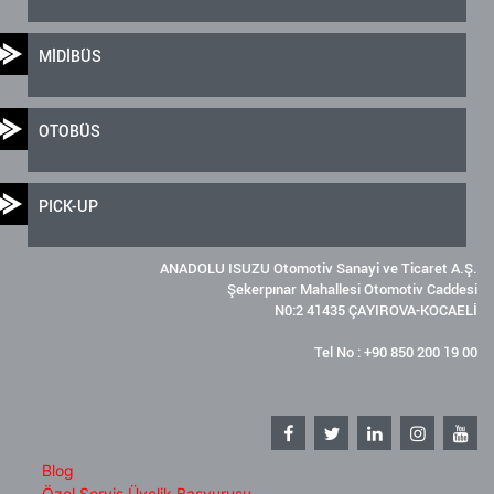
MİDİBÜS
OTOBÜS
PICK-UP
ANADOLU ISUZU Otomotiv Sanayi ve Ticaret A.Ş.
Şekerpınar Mahallesi Otomotiv Caddesi
N0:2 41435 ÇAYIROVA-KOCAELİ
Tel No : +90 850 200 19 00
Blog
Özel Servis Üyelik Başvurusu