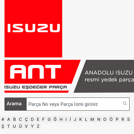
Arama
#
A
B
C
Ç
D
E
F
G
Ğ
H
I
İ
J
K
L
M
N
O
Ö
P
R
S
Ş
T
U
Ü
V
Y
Z