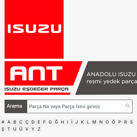
Arama
#
A
B
C
Ç
D
E
F
G
Ğ
H
I
İ
J
K
L
M
N
O
Ö
P
R
S
Ş
T
U
Ü
V
Y
Z