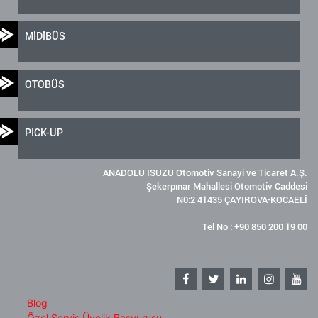
MİDİBÜS
OTOBÜS
PICK-UP
ANADOLU ISUZU Otomotiv Sanayi ve Ticaret A.Ş.
Şekerpınar Mahallesi Otomotiv Caddesi
N0:2 41435 ÇAYIROVA-KOCAELİ
Tel No : +90 850 200 19 00
Blog
Özel Servis Üyelik Başvurusu