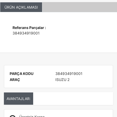
ÜRÜN AÇIKLAMASI
Referans Parçalar :
384934919001
PARÇA KODU
384934919001
ARAÇ
ISUZU 2
AVANTAJLAR:
Ücretsiz Kargo