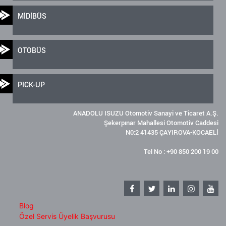
MİDİBÜS
OTOBÜS
PICK-UP
ANADOLU ISUZU Otomotiv Sanayi ve Ticaret A.Ş.
Şekerpınar Mahallesi Otomotiv Caddesi
N0:2 41435 ÇAYIROVA-KOCAELİ
Tel No : +90 850 200 19 00
Blog
Özel Servis Üyelik Başvurusu