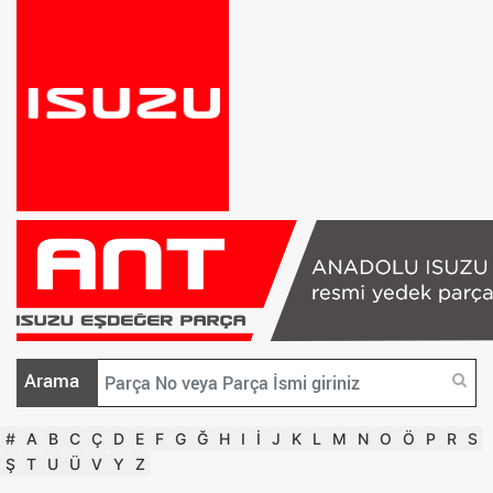
Arama
#
A
B
C
Ç
D
E
F
G
Ğ
H
I
İ
J
K
L
M
N
O
Ö
P
R
S
Ş
T
U
Ü
V
Y
Z