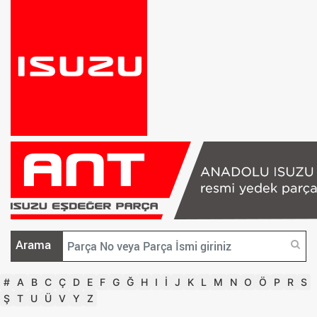
Arama
#
A
B
C
Ç
D
E
F
G
Ğ
H
I
İ
J
K
L
M
N
O
Ö
P
R
S
Ş
T
U
Ü
V
Y
Z