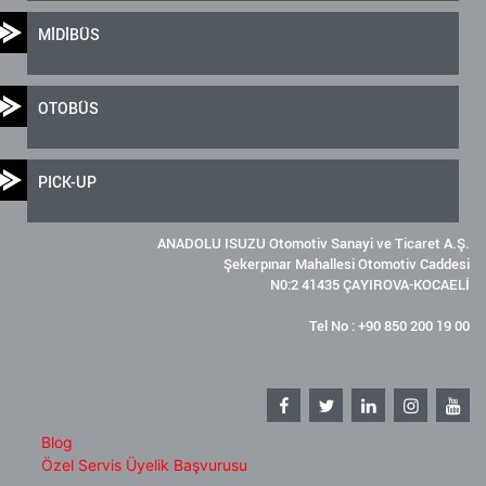
MİDİBÜS
OTOBÜS
PICK-UP
ANADOLU ISUZU Otomotiv Sanayi ve Ticaret A.Ş.
Şekerpınar Mahallesi Otomotiv Caddesi
N0:2 41435 ÇAYIROVA-KOCAELİ
Tel No : +90 850 200 19 00
Blog
Özel Servis Üyelik Başvurusu