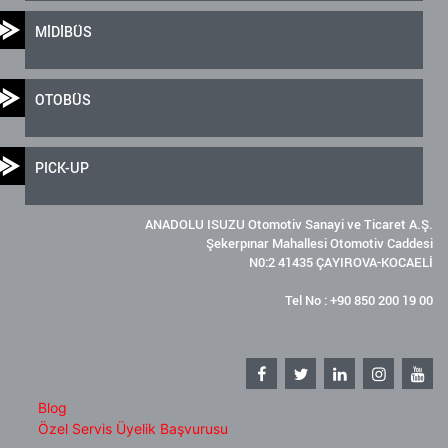
MİDİBÜS
OTOBÜS
PICK-UP
ANADOLU ISUZU Otomotiv Sanayi ve Ticaret A.Ş.
Şekerpınar Mahallesi Otomotiv Caddesi
N0:2 41435 ÇAYIROVA-KOCAELİ
Tel No : +90 850 200 19 00
Blog
Özel Servis Üyelik Başvurusu