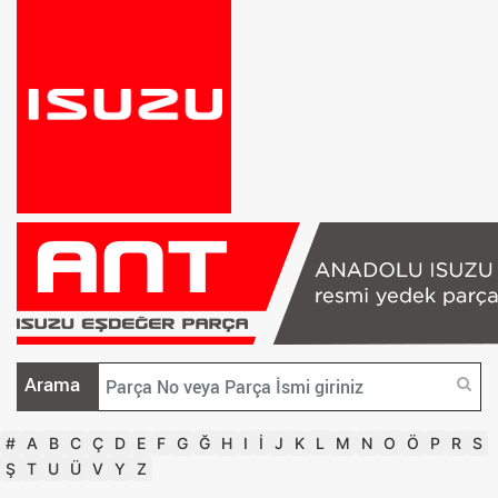
Arama
#
A
B
C
Ç
D
E
F
G
Ğ
H
I
İ
J
K
L
M
N
O
Ö
P
R
S
Ş
T
U
Ü
V
Y
Z