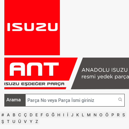
Arama
#
A
B
C
Ç
D
E
F
G
Ğ
H
I
İ
J
K
L
M
N
O
Ö
P
R
S
Ş
T
U
Ü
V
Y
Z