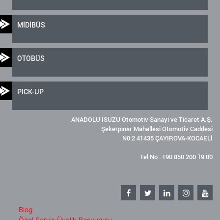
MİDİBÜS
OTOBÜS
PICK-UP
ANADOLU ISUZU Otomotiv Sanayi ve Ticaret A.Ş.
Şekerpınar Mahallesi Otomotiv Caddesi
N0:2 41435 ÇAYIROVA-KOCAELİ
Tel No : +90 850 200 19 00
Blog
Özel Servis Üyelik Başvurusu