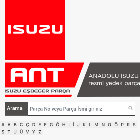
Arama
#
A
B
C
Ç
D
E
F
G
Ğ
H
I
İ
J
K
L
M
N
O
Ö
P
R
S
Ş
T
U
Ü
V
Y
Z