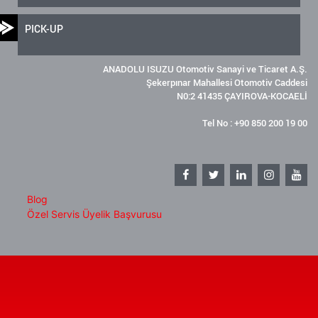
PICK-UP
ANADOLU ISUZU Otomotiv Sanayi ve Ticaret A.Ş.
Şekerpınar Mahallesi Otomotiv Caddesi
N0:2 41435 ÇAYIROVA-KOCAELİ
Tel No : +90 850 200 19 00
Blog
Özel Servis Üyelik Başvurusu