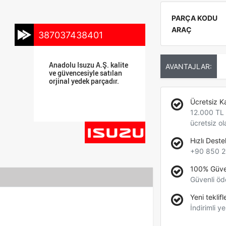
PARÇA KODU
ARAÇ
387037438401
Anadolu Isuzu A.Ş. kalite
AVANTAJLAR:
ve güvencesiyle satılan
orjinal yedek parçadır.
Ücretsiz K
12.000 TL +
ücretsiz ol
Hızlı Deste
+90 850 2
100% Güve
Güvenli öd
Yeni teklifl
İndirimli ye