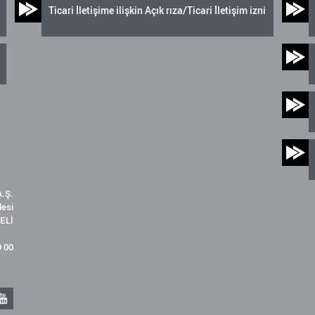
Ticari İletişime ilişkin Açık rıza/Ticari İletişim izni
.Ş.
desi
ELİ
9 00