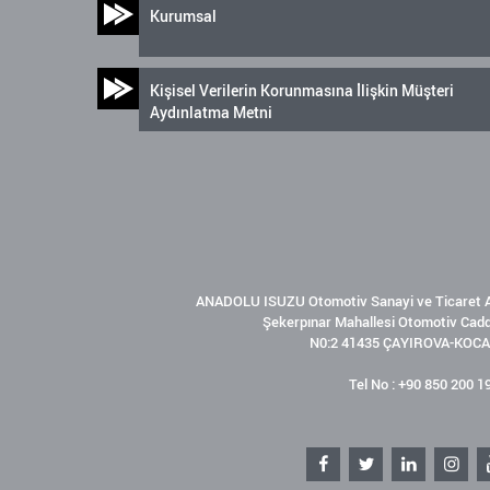
Kurumsal
Kişisel Verilerin Korunmasına İlişkin Müşteri
Aydınlatma Metni
ANADOLU ISUZU Otomotiv Sanayi ve Ticaret A
Şekerpınar Mahallesi Otomotiv Cad
N0:2 41435 ÇAYIROVA-KOCA
Tel No : +90 850 200 1