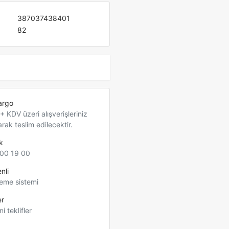
387037438401
82
argo
 KDV üzeri alışverişleriniz
arak teslim edilecektir.
k
00 19 00
nli
eme sistemi
er
ni teklifler