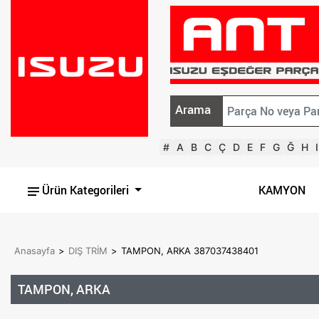
Arama
#
A
B
C
Ç
D
E
F
G
Ğ
H
I
Ürün Kategorileri
KAMYON
Anasayfa
>
DIŞ TRİM
>
TAMPON, ARKA 387037438401
TAMPON, ARKA