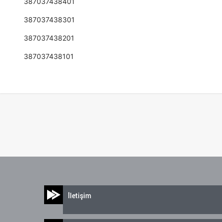
387037438401
387037438301
387037438201
387037438101
İletişim