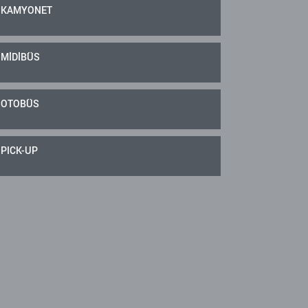
KAMYONET
MİDİBÜS
OTOBÜS
PICK-UP