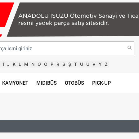
İ
J
K
L
M
N
O
Ö
P
R
S
Ş
T
U
Ü
V
Y
Z
KAMYONET
MIDIBÜS
OTOBÜS
PICK-UP