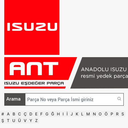
Arama
#
A
B
C
Ç
D
E
F
G
Ğ
H
I
İ
J
K
L
M
N
O
Ö
P
R
S
Ş
T
U
Ü
V
Y
Z