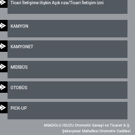
Ticari İletişime ilişkin Açık rıza/Ticari İletişim izni
KAMYON
KAMYONET
MİDİBÜS
OTOBÜS
PICK-UP
ANADOLU ISUZU Otomotiv Sanayi ve Ticaret A.Ş.
Şekerpınar Mahallesi Otomotiv Caddesi