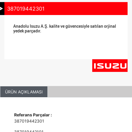
387019442301
Anadolu Isuzu A.Ş. kalite ve güvencesiyle satılan orjinal
yedek parçadır.
ÜRÜN AÇIKLAMASI
Referans Parçalar :
387019442301
387019442101