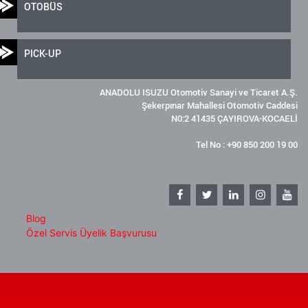
OTOBÜS
PICK-UP
ANADOLU ISUZU Otomotiv Sanayi ve Ticaret A.Ş.
Şekerpınar Mahallesi Otomotiv Caddesi
N0:2 41435 ÇAYIROVA-KOCAELİ
Tel No : +90 850 200 19 00
Blog
Özel Servis Üyelik Başvurusu