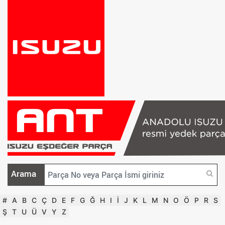
Arama
#
A
B
C
Ç
D
E
F
G
Ğ
H
I
İ
J
K
L
M
N
O
Ö
P
R
S
Ş
T
U
Ü
V
Y
Z