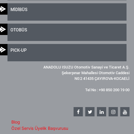
MİDİBÜS
OTOBÜS
PICK-UP
ANADOLU ISUZU Otomotiv Sanayi ve Ticaret A.Ş.
Şekerpınar Mahallesi Otomotiv Caddesi
N0:2 41435 ÇAYIROVA-KOCAELİ
Tel No : +90 850 200 19 00
Blog
Özel Servis Üyelik Başvurusu