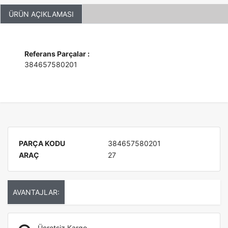
ÜRÜN AÇIKLAMASI
Referans Parçalar :
384657580201
PARÇA KODU
384657580201
ARAÇ
27
AVANTAJLAR:
Ücretsiz Kargo