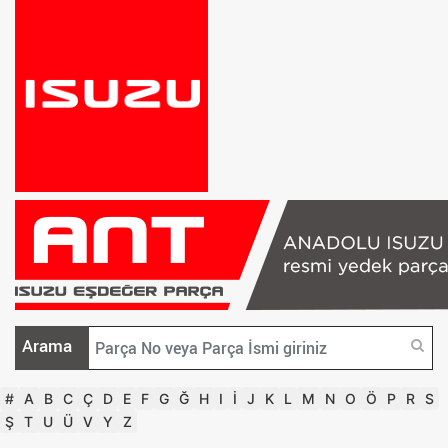
Arama
#
A
B
C
Ç
D
E
F
G
Ğ
H
I
İ
J
K
L
M
N
O
Ö
P
R
S
Ş
T
U
Ü
V
Y
Z