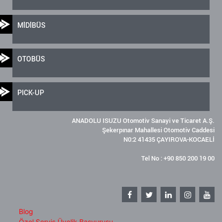
MİDİBÜS
OTOBÜS
PICK-UP
ANADOLU ISUZU Otomotiv Sanayi ve Ticaret A.Ş.
Şekerpınar Mahallesi Otomotiv Caddesi
N0:2 41435 ÇAYIROVA-KOCAELİ
Tel No : +90 850 200 19 00
Blog
Özel Servis Üyelik Başvurusu