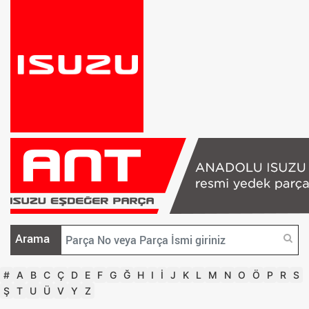
Arama
#
A
B
C
Ç
D
E
F
G
Ğ
H
I
İ
J
K
L
M
N
O
Ö
P
R
S
Ş
T
U
Ü
V
Y
Z