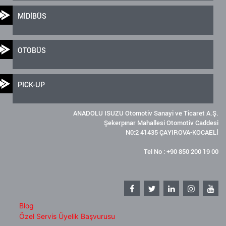
MİDİBÜS
OTOBÜS
PICK-UP
ANADOLU ISUZU Otomotiv Sanayi ve Ticaret A.Ş.
Şekerpınar Mahallesi Otomotiv Caddesi
N0:2 41435 ÇAYIROVA-KOCAELİ
Tel No : +90 850 200 19 00
Blog
Özel Servis Üyelik Başvurusu