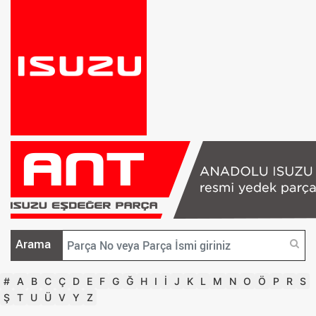
Arama
#
A
B
C
Ç
D
E
F
G
Ğ
H
I
İ
J
K
L
M
N
O
Ö
P
R
S
Ş
T
U
Ü
V
Y
Z