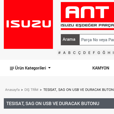
Arama
#
A
B
C
Ç
D
E
F
G
Ğ
H
I
Ürün Kategorileri
KAMYON
Anasayfa
>
DIŞ TRİM
>
TESISAT, SAG ON USB VE DURACAK BUTON
TESISAT, SAG ON USB VE DURACAK BUTONU