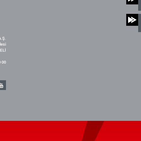
.Ş.
desi
ELİ
9 00