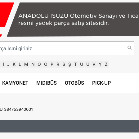
İ
J
K
L
M
N
O
Ö
P
R
S
Ş
T
U
Ü
V
Y
Z
KAMYONET
MIDIBÜS
OTOBÜS
PICK-UP
U 384753940001