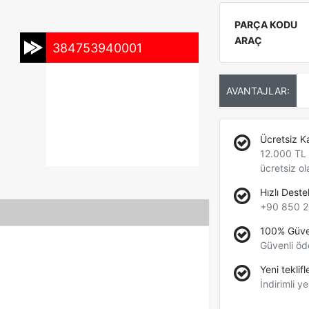
PARÇA KODU
ARAÇ
384753940001
AVANTAJLAR:
Ücretsiz K
12.000 TL +
ücretsiz ol
Hızlı Deste
+90 850 2
100% Güve
Güvenli öd
Yeni teklifl
İndirimli ye