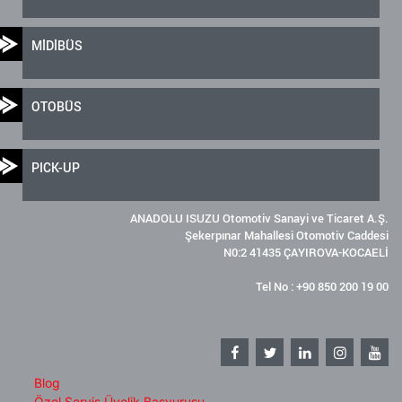
MİDİBÜS
OTOBÜS
PICK-UP
ANADOLU ISUZU Otomotiv Sanayi ve Ticaret A.Ş.
Şekerpınar Mahallesi Otomotiv Caddesi
N0:2 41435 ÇAYIROVA-KOCAELİ
Tel No : +90 850 200 19 00
Blog
Özel Servis Üyelik Başvurusu