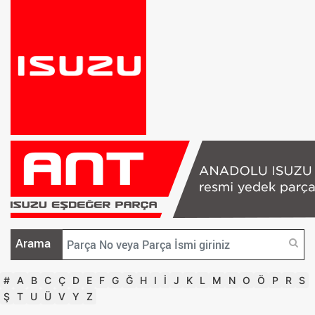
Arama
#
A
B
C
Ç
D
E
F
G
Ğ
H
I
İ
J
K
L
M
N
O
Ö
P
R
S
Ş
T
U
Ü
V
Y
Z