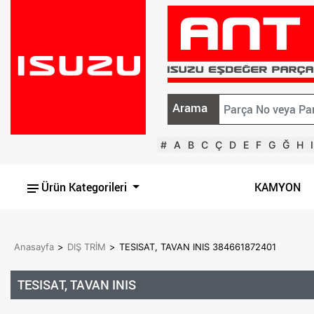
Arama
#
A
B
C
Ç
D
E
F
G
Ğ
H
I
Ürün Kategorileri
KAMYON
Anasayfa
>
DIŞ TRİM
>
TESISAT, TAVAN INIS 384661872401
TESISAT, TAVAN INIS