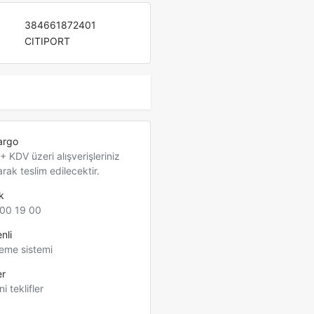
384661872401
CITIPORT
argo
 KDV üzeri alışverişleriniz
arak teslim edilecektir.
k
00 19 00
nli
eme sistemi
er
ni teklifler