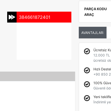
PARÇA KODU
ARAÇ
384661872401
AVANTAJLAR:
Ücretsiz K
12.000 TL +
ücretsiz ol
Hızlı Deste
+90 850 2
100% Güve
Güvenli öd
Yeni teklifl
İndirimli ye