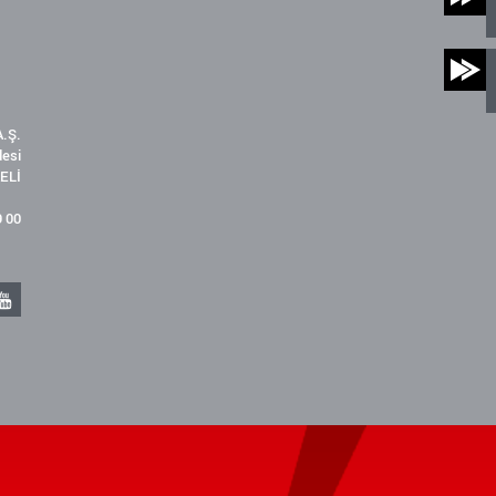
.Ş.
desi
ELİ
9 00