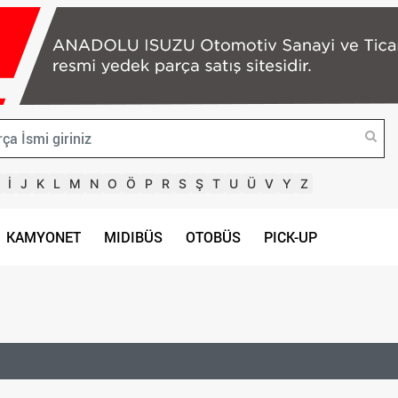
İ
J
K
L
M
N
O
Ö
P
R
S
Ş
T
U
Ü
V
Y
Z
KAMYONET
MIDIBÜS
OTOBÜS
PICK-UP