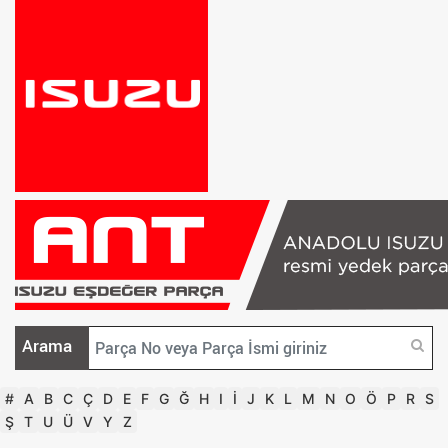
Arama
#
A
B
C
Ç
D
E
F
G
Ğ
H
I
İ
J
K
L
M
N
O
Ö
P
R
S
Ş
T
U
Ü
V
Y
Z