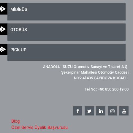
MİDİBÜS
OTOBÜS
PICK-UP
ANADOLU ISUZU Otomotiv Sanayi ve Ticaret A.Ş.
Şekerpınar Mahallesi Otomotiv Caddesi
N0:2 41435 ÇAYIROVA-KOCAELİ
Tel No : +90 850 200 19 00
Blog
Özel Servis Üyelik Başvurusu