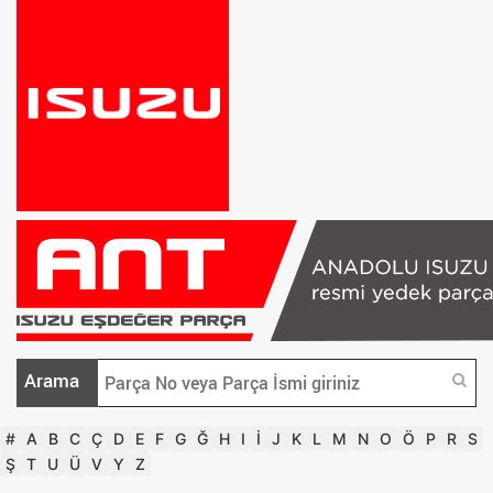
Arama
#
A
B
C
Ç
D
E
F
G
Ğ
H
I
İ
J
K
L
M
N
O
Ö
P
R
S
Ş
T
U
Ü
V
Y
Z