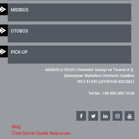
MİDİBÜS
OTOBÜS
PICK-UP
ANADOLU ISUZU Otomotiv Sanayi ve Ticaret A.Ş.
Şekerpınar Mahallesi Otomotiv Caddesi
N0:2 41435 ÇAYIROVA-KOCAELİ
Tel No : +90 850 200 19 00
Blog
Özel Servis Üyelik Başvurusu