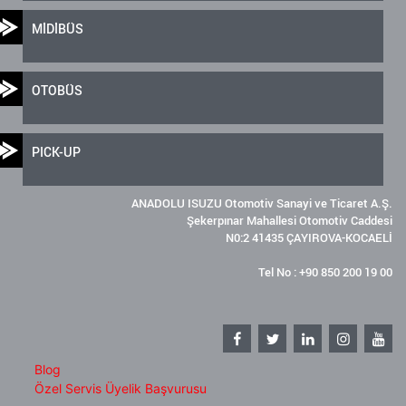
MİDİBÜS
OTOBÜS
PICK-UP
ANADOLU ISUZU Otomotiv Sanayi ve Ticaret A.Ş.
Şekerpınar Mahallesi Otomotiv Caddesi
N0:2 41435 ÇAYIROVA-KOCAELİ
Tel No : +90 850 200 19 00
Blog
Özel Servis Üyelik Başvurusu