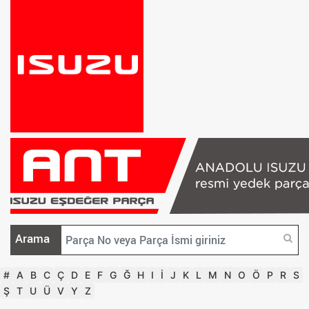
Arama
#
A
B
C
Ç
D
E
F
G
Ğ
H
I
İ
J
K
L
M
N
O
Ö
P
R
S
Ş
T
U
Ü
V
Y
Z