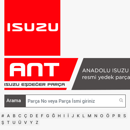
Arama
#
A
B
C
Ç
D
E
F
G
Ğ
H
I
İ
J
K
L
M
N
O
Ö
P
R
S
Ş
T
U
Ü
V
Y
Z