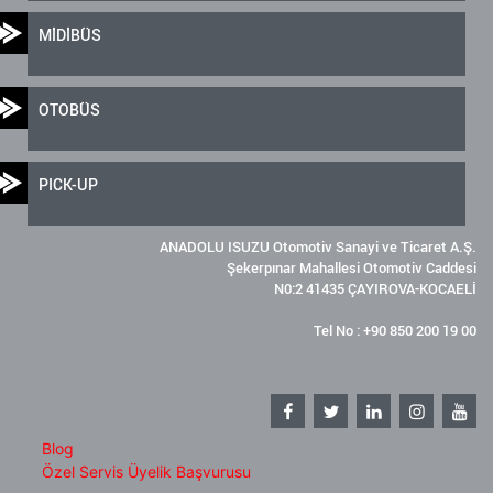
MİDİBÜS
OTOBÜS
PICK-UP
ANADOLU ISUZU Otomotiv Sanayi ve Ticaret A.Ş.
Şekerpınar Mahallesi Otomotiv Caddesi
N0:2 41435 ÇAYIROVA-KOCAELİ
Tel No : +90 850 200 19 00
Blog
Özel Servis Üyelik Başvurusu