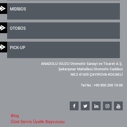
MİDİBÜS
OTOBÜS
PICK-UP
ANADOLU ISUZU Otomotiv Sanayi ve Ticaret A.Ş.
Şekerpınar Mahallesi Otomotiv Caddesi
N0:2 41435 ÇAYIROVA-KOCAELİ
Tel No : +90 850 200 19 00
Blog
Özel Servis Üyelik Başvurusu