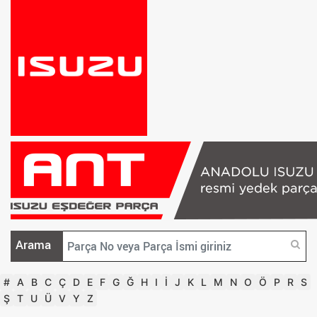
Arama
#
A
B
C
Ç
D
E
F
G
Ğ
H
I
İ
J
K
L
M
N
O
Ö
P
R
S
Ş
T
U
Ü
V
Y
Z