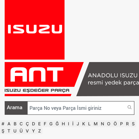
Arama
#
A
B
C
Ç
D
E
F
G
Ğ
H
I
İ
J
K
L
M
N
O
Ö
P
R
S
Ş
T
U
Ü
V
Y
Z