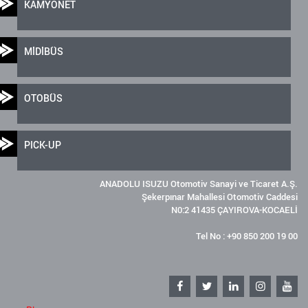
KAMYONET
MİDİBÜS
OTOBÜS
PICK-UP
ANADOLU ISUZU Otomotiv Sanayi ve Ticaret A.Ş.
Şekerpınar Mahallesi Otomotiv Caddesi
N0:2 41435 ÇAYIROVA-KOCAELİ
Tel No : +90 850 200 19 00