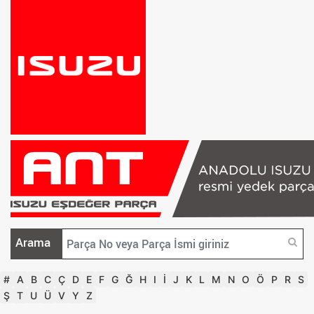
Arama
#
A
B
C
Ç
D
E
F
G
Ğ
H
I
İ
J
K
L
M
N
O
Ö
P
R
S
Ş
T
U
Ü
V
Y
Z