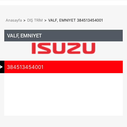
Anasayfa
>
DIŞ TRİM
>
VALF, EMNIYET 384513454001
VALF, EMNIYET
384513454001