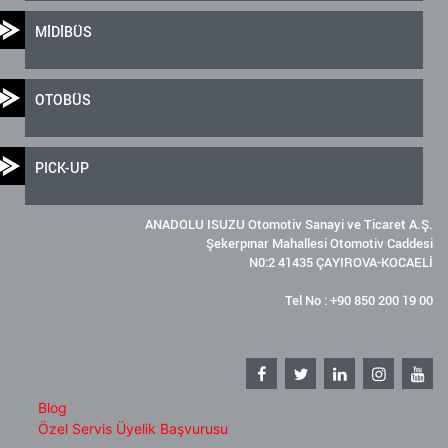
MİDİBÜS
OTOBÜS
PICK-UP
ANADOLU ISUZU Otomotiv Sanayi ve Ticaret A.Ş.
Şekerpınar Mahallesi Otomotiv Caddesi
N0:2 41435 ÇAYIROVA-KOCAELİ
Tel No : +90 850 200 19 00
Blog
Özel Servis Üyelik Başvurusu