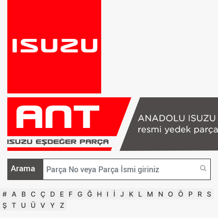
Arama
#
A
B
C
Ç
D
E
F
G
Ğ
H
I
İ
J
K
L
M
N
O
Ö
P
R
S
Ş
T
U
Ü
V
Y
Z