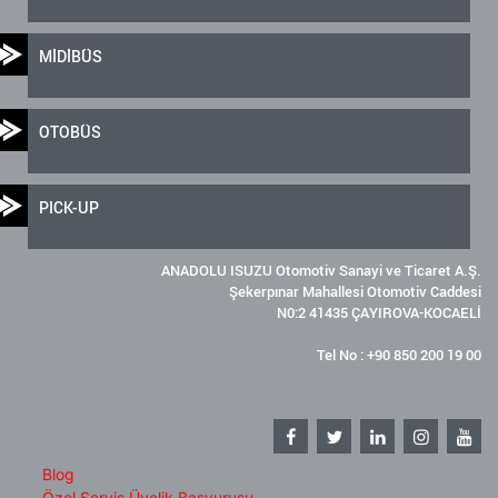
MİDİBÜS
OTOBÜS
PICK-UP
ANADOLU ISUZU Otomotiv Sanayi ve Ticaret A.Ş.
Şekerpınar Mahallesi Otomotiv Caddesi
N0:2 41435 ÇAYIROVA-KOCAELİ
Tel No : +90 850 200 19 00
Blog
Özel Servis Üyelik Başvurusu