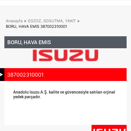
Anasayfa
>
EGZOZ, SOGUTMA, YAKIT
>
BORU, HAVA EMIS 387002310001
BORU, HAVA EMIS
387002310001
Anadolu Isuzu A.Ş. kalite ve güvencesiyle satılan orjinal
yedek parçadır.