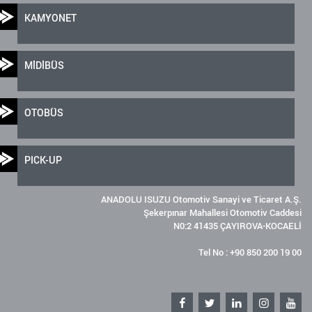
KAMYONET
MİDİBÜS
OTOBÜS
PICK-UP
ANADOLU ISUZU Otomotiv Sanayi ve Ticaret A.Ş.
Şekerpınar Mahallesi Otomotiv Caddesi
N0:2 41435 ÇAYIROVA-KOCAELİ
Tel No : +90 850 200 19 00