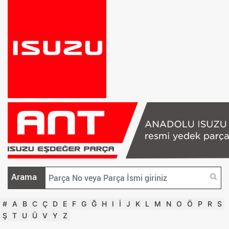
Arama
#
A
B
C
Ç
D
E
F
G
Ğ
H
I
İ
J
K
L
M
N
O
Ö
P
R
S
Ş
T
U
Ü
V
Y
Z