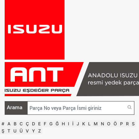
Arama
#
A
B
C
Ç
D
E
F
G
Ğ
H
I
İ
J
K
L
M
N
O
Ö
P
R
S
Ş
T
U
Ü
V
Y
Z