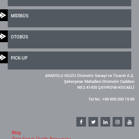
MİDİBÜS
OTOBÜS
PICK-UP
ANADOLU ISUZU Otomotiv Sanayi ve Ticaret A.Ş.
Şekerpınar Mahallesi Otomotiv Caddesi
N0:2 41435 ÇAYIROVA-KOCAELİ
Tel No : +90 850 200 19 00
Blog
Özel Servis Üyelik Başvurusu