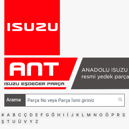
Arama
#
A
B
C
Ç
D
E
F
G
Ğ
H
I
İ
J
K
L
M
N
O
Ö
P
R
S
Ş
T
U
Ü
V
Y
Z