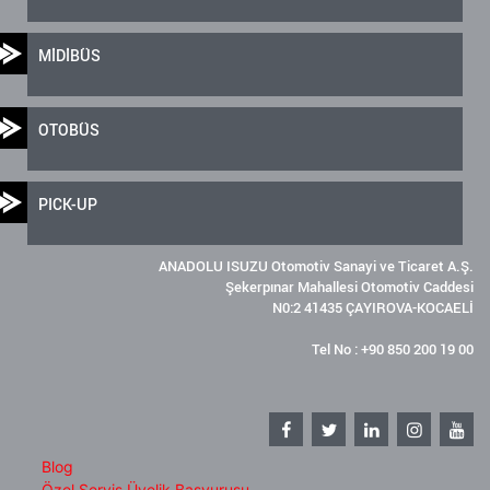
MİDİBÜS
OTOBÜS
PICK-UP
ANADOLU ISUZU Otomotiv Sanayi ve Ticaret A.Ş.
Şekerpınar Mahallesi Otomotiv Caddesi
N0:2 41435 ÇAYIROVA-KOCAELİ
Tel No : +90 850 200 19 00
Blog
Özel Servis Üyelik Başvurusu