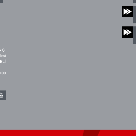
.Ş.
desi
ELİ
9 00