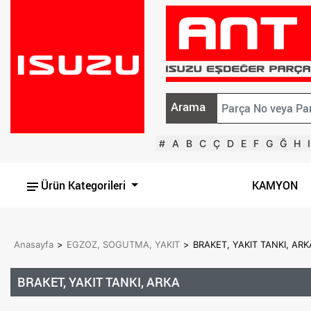
Arama
#
A
B
C
Ç
D
E
F
G
Ğ
H
I
Ürün Kategorileri
KAMYON
Anasayfa
>
EGZOZ, SOGUTMA, YAKIT
>
BRAKET, YAKIT TANKI, ARK
BRAKET, YAKIT TANKI, ARKA