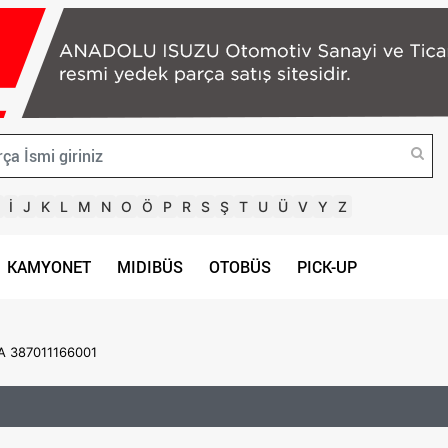
İ
J
K
L
M
N
O
Ö
P
R
S
Ş
T
U
Ü
V
Y
Z
KAMYONET
MIDIBÜS
OTOBÜS
PICK-UP
A 387011166001