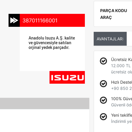
PARÇA KODU
ARAÇ
387011166001
Anadolu Isuzu A.Ş. kalite
AVANTAJLAR:
ve güvencesiyle satılan
orjinal yedek parçadır.
Ücretsiz K
12.000 TL +
ücretsiz ol
Hızlı Deste
+90 850 2
100% Güve
Güvenli öd
Yeni teklifl
İndirimli ye