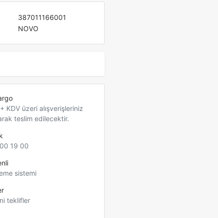
387011166001
NOVO
argo
 KDV üzeri alışverişleriniz
arak teslim edilecektir.
k
00 19 00
nli
eme sistemi
er
ni teklifler