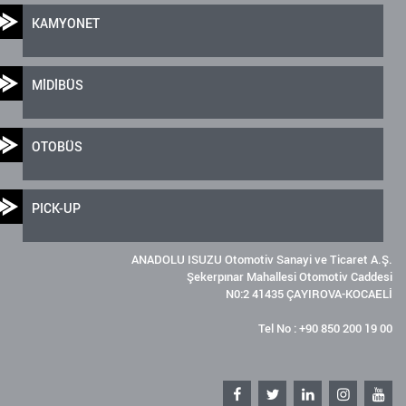
KAMYONET
MİDİBÜS
OTOBÜS
PICK-UP
ANADOLU ISUZU Otomotiv Sanayi ve Ticaret A.Ş.
Şekerpınar Mahallesi Otomotiv Caddesi
N0:2 41435 ÇAYIROVA-KOCAELİ
Tel No : +90 850 200 19 00