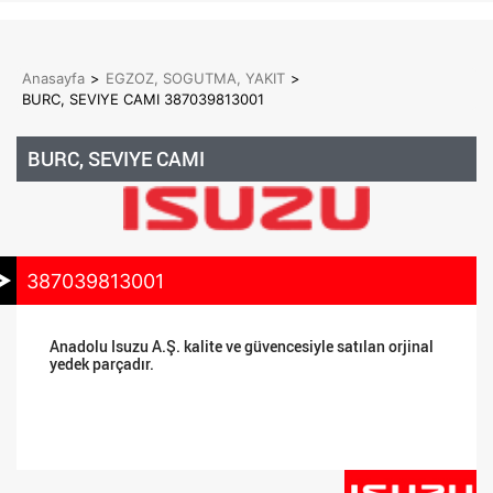
Anasayfa
>
EGZOZ, SOGUTMA, YAKIT
>
BURC, SEVIYE CAMI 387039813001
BURC, SEVIYE CAMI
387039813001
Anadolu Isuzu A.Ş. kalite ve güvencesiyle satılan orjinal
yedek parçadır.