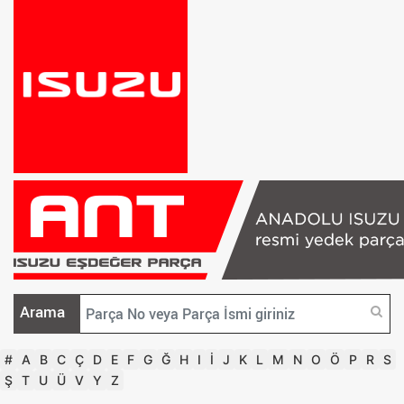
Arama
#
A
B
C
Ç
D
E
F
G
Ğ
H
I
İ
J
K
L
M
N
O
Ö
P
R
S
Ş
T
U
Ü
V
Y
Z