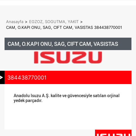
Anasayfa
>
EGZOZ, SOGUTMA, YAKIT
>
CAM, O.KAPI ONU, SAG, CIFT CAM, VASISTAS 384438770001
CAM, O.KAPI ONU, SAG, CIFT CAM, VASISTAS
384438770001
Anadolu Isuzu A.Ş. kalite ve güvencesiyle satılan orjinal
yedek parçadır.