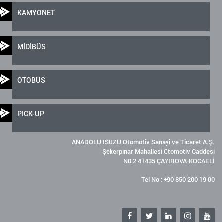
KAMYONET
MİDİBÜS
OTOBÜS
PICK-UP
ANADOLU ISUZU Otomotiv Sanayi ve Ticaret A.Ş.
Şekerpınar Mahallesi Otomotiv Caddesi
N0:2 41435 ÇAYIROVA-KOCAELİ
Tel No : +90 850 200 19 00