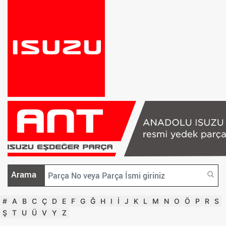
Arama
#
A
B
C
Ç
D
E
F
G
Ğ
H
I
İ
J
K
L
M
N
O
Ö
P
R
S
Ş
T
U
Ü
V
Y
Z