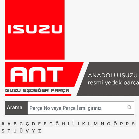
Arama
#
A
B
C
Ç
D
E
F
G
Ğ
H
I
İ
J
K
L
M
N
O
Ö
P
R
S
Ş
T
U
Ü
V
Y
Z