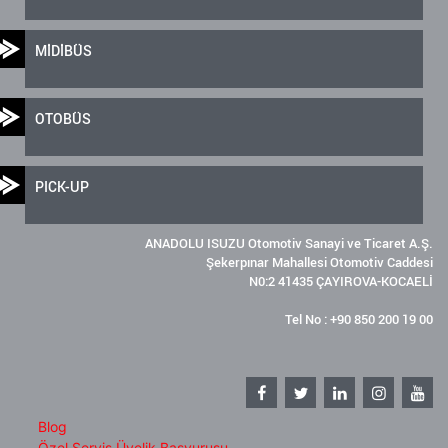
MİDİBÜS
OTOBÜS
PICK-UP
ANADOLU ISUZU Otomotiv Sanayi ve Ticaret A.Ş.
Şekerpınar Mahallesi Otomotiv Caddesi
N0:2 41435 ÇAYIROVA-KOCAELİ
Tel No : +90 850 200 19 00
Blog
Özel Servis Üyelik Başvurusu