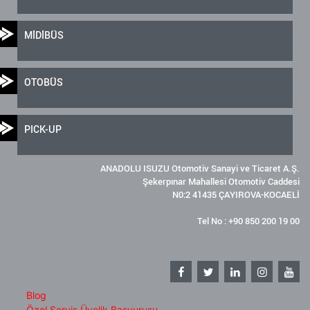
MİDİBÜS
OTOBÜS
PICK-UP
ANADOLU ISUZU Otomotiv Sanayi ve Ticaret A.Ş.
Şekerpınar Mahallesi Otomotiv Caddesi
N0:2 41435 ÇAYIROVA-KOCAELİ
Tel No : +90 850 200 19 00
Blog
Özel Servis Üyelik Başvurusu