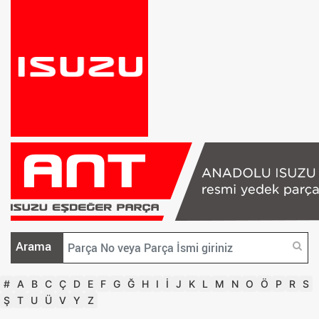
Arama
#
A
B
C
Ç
D
E
F
G
Ğ
H
I
İ
J
K
L
M
N
O
Ö
P
R
S
Ş
T
U
Ü
V
Y
Z