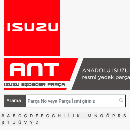
Arama
#
A
B
C
Ç
D
E
F
G
Ğ
H
I
İ
J
K
L
M
N
O
Ö
P
R
S
Ş
T
U
Ü
V
Y
Z