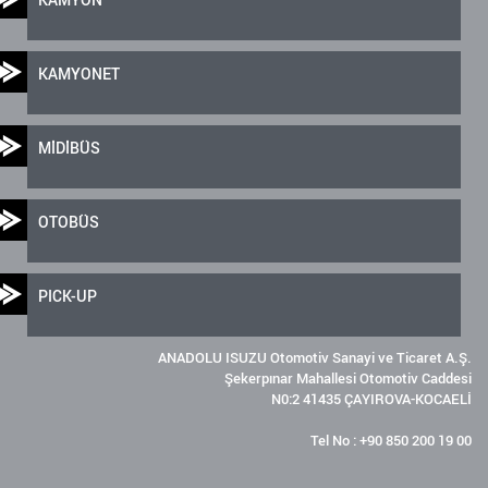
KAMYONET
MİDİBÜS
OTOBÜS
PICK-UP
ANADOLU ISUZU Otomotiv Sanayi ve Ticaret A.Ş.
Şekerpınar Mahallesi Otomotiv Caddesi
N0:2 41435 ÇAYIROVA-KOCAELİ
Tel No : +90 850 200 19 00