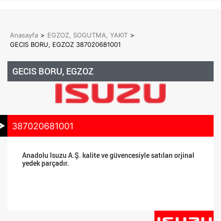
Anasayfa
>
EGZOZ, SOGUTMA, YAKIT
>
GECIS BORU, EGZOZ 387020681001
GECIS BORU, EGZOZ
387020681001
Anadolu Isuzu A.Ş. kalite ve güvencesiyle satılan orjinal
yedek parçadır.